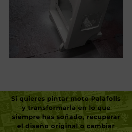
Si quieres
pintar moto Palafolls
y transformarla en lo que
siempre has soñado, recuperar
el diseño original o cambiar