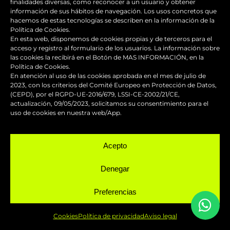
finalidades diversas, como reconocer a un usuario y obtener
información de sus hábitos de navegación. Los usos concretos que
hacemos de estas tecnologías se describen en la información de la
SERVICIOS
Política de Cookies.
En esta web, disponemos de cookies propias y de terceros para el
acceso y registro al formulario de los usuarios. La información sobre
las cookies la recibirá en el Botón de MAS INFORMACIÓN, en la
Política de Cookies.
En atención al uso de las cookies aprobada en el mes de julio de
2023, con los criterios del Comité Europeo en Protección de Datos,
Reparación y mantenimiento de
(CEPD), por el RGPD-UE-2016/679, LSSI-CE-2002/21/CE,
actualización, 09/05/2023, solicitamos su consentimiento para el
carenados
uso de cookies en nuestra web/App.
Pintura de competición
Acepto
Pintado de motos
Denegar
Preferencias
Servicio urgente
Cookies
Política de privacidad
Aviso legal
Taller chapa y pintura para motos