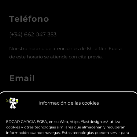
Teléfono
(+34) 662 047 353
Nuestro horario de atención es de 6h. a 14h. Fuera
de este horario se atiende con cita previa.
Email
info@fastdesign.es
Información de las cookies
Whatsapp
EDGAR GARCIA EGEA, en su Web, https://fastdesign.es/, utiliza
cookies y otras tecnologías similares que almacenan y recuperan
Hablemos
información cuando navegas. Estas tecnologías pueden servir para