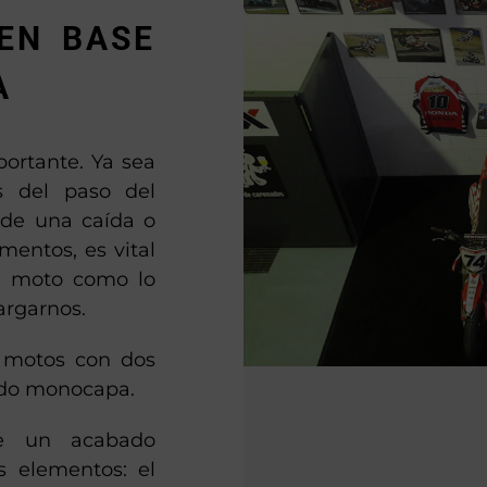
EN BASE
A
ortante. Ya sea
as del paso del
 de una caída o
entos, es vital
tu moto como lo
rgarnos.
e motos con dos
ado monocapa.
ne un acabado
s elementos: el