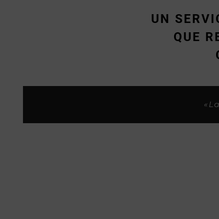
UN SERVI
QUE R
«Siempre me habeis tratado sup
«Son buenos p
«
«La