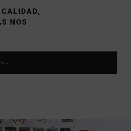
 CALIDAD,
ÁS NOS
:
s considero yo, ahora os habeis
los clientes.»
.»
to.»
»