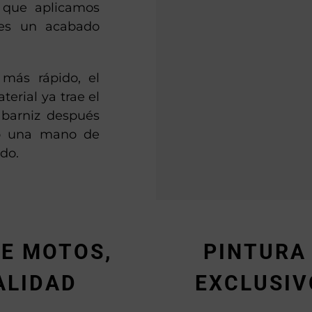
z que aplicamos
 es un acabado
 más rápido, el
erial ya trae el
 barniz después
olo una mano de
do.
E MOTOS,
PINTURA
ALIDAD
EXCLUSIV