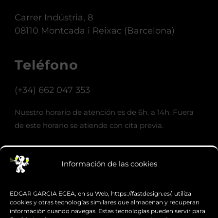
Carrer Indústria, 8
08110 Montcada i Reixac (Barcelona)
Teléfono
(+34) 662 047 353
Nuestro horario de atención es de 6h. a 14h. Fuera
de este horario se atiende con cita previa.
Email
Información de las cookies
info@fastdesign.es
EDGAR GARCIA EGEA, en su Web, https://fastdesign.es/, utiliza
cookies y otras tecnologías similares que almacenan y recuperan
información cuando navegas. Estas tecnologías pueden servir para