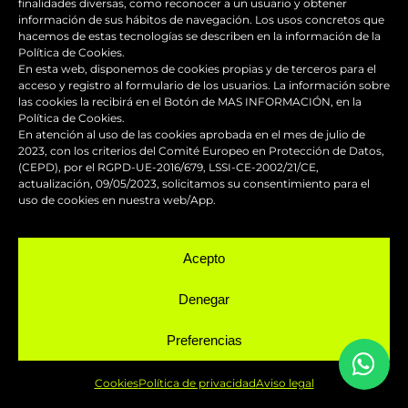
Whatsapp
finalidades diversas, como reconocer a un usuario y obtener
información de sus hábitos de navegación. Los usos concretos que
hacemos de estas tecnologías se describen en la información de la
Hablemos
Política de Cookies.
En esta web, disponemos de cookies propias y de terceros para el
acceso y registro al formulario de los usuarios. La información sobre
las cookies la recibirá en el Botón de MAS INFORMACIÓN, en la
SERVICIOS
Política de Cookies.
En atención al uso de las cookies aprobada en el mes de julio de
2023, con los criterios del Comité Europeo en Protección de Datos,
(CEPD), por el RGPD-UE-2016/679, LSSI-CE-2002/21/CE,
actualización, 09/05/2023, solicitamos su consentimiento para el
uso de cookies en nuestra web/App.
Reparación y mantenimiento de
Acepto
carenados
Denegar
Pintura de competición
Preferencias
Pintado de motos
Cookies
Política de privacidad
Aviso legal