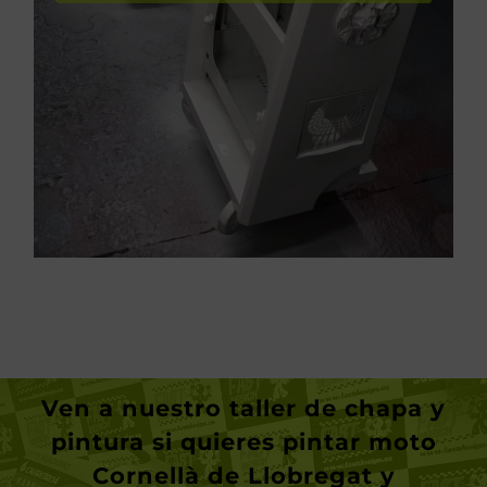
industriales
Pintura de piezas
Ven a nuestro taller de chapa y
pintura si quieres
pintar moto
Cornellà de Llobregat
y