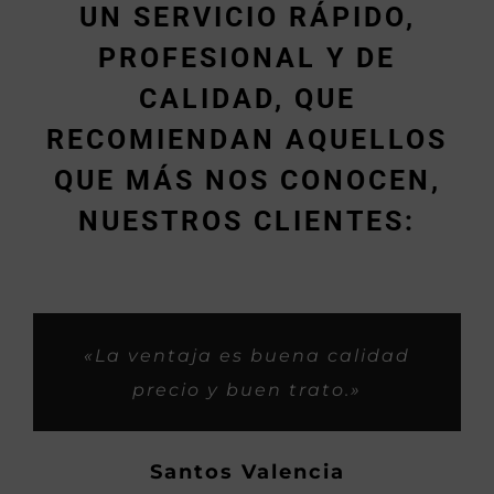
UN SERVICIO RÁPIDO,
PROFESIONAL Y DE
CALIDAD, QUE
RECOMIENDAN AQUELLOS
QUE MÁS NOS CONOCEN,
NUESTROS CLIENTES:
«Muy rápidos y buen trabajo.»
«Siempre me habeis tratado
«Son buenos profesionales y
«Trabajos espectaculares y
«La ventaja es buena calidad
super bien, como si fueramos
con iniciativa buena para los
rapidos, gasss.»
precio y buen trato.»
familia, asi os considero yo,
clientes.»
Hector
ahora os habeis hecho
Demetrio P.
Santos Valencia
grandes, saludos y mucho