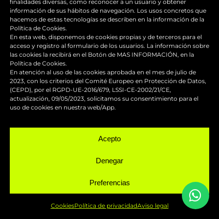
finalidades diversas, como reconocer a un usuario y obtener
Taller chapa y pintura para motos
información de sus hábitos de navegación. Los usos concretos que
hacemos de estas tecnologías se describen en la información de la
Política de Cookies.
En esta web, disponemos de cookies propias y de terceros para el
acceso y registro al formulario de los usuarios. La información sobre
NUESTRAS REDES
las cookies la recibirá en el Botón de MAS INFORMACIÓN, en la
Política de Cookies.
En atención al uso de las cookies aprobada en el mes de julio de
2023, con los criterios del Comité Europeo en Protección de Datos,
(CEPD), por el RGPD-UE-2016/679, LSSI-CE-2002/21/CE,
actualización, 09/05/2023, solicitamos su consentimiento para el
uso de cookies en nuestra web/App.
Acepto
BLOG
Denegar
Preferencias
Cookies
Política de privacidad
Aviso legal
Los accesorios de moto personalizados