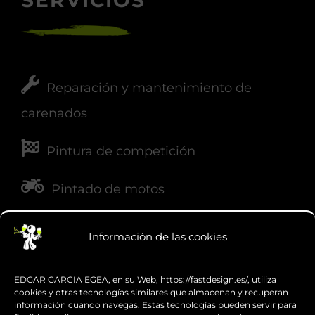
Hablemos
SERVICIOS
Reparación y mantenimiento de
carenados
Pintura de competición
Información de las cookies
Pintado de motos
EDGAR GARCIA EGEA, en su Web, https://fastdesign.es/, utiliza
Servicio urgente
cookies y otras tecnologías similares que almacenan y recuperan
información cuando navegas. Estas tecnologías pueden servir para