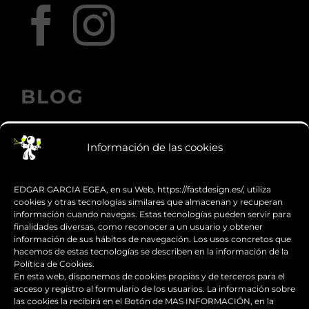
BLOG
Información de las cookies
Los accesorios de moto personalizados
que transforman el diseño
EDGAR GARCIA EGEA, en su Web, https://fastdesign.es/, utiliza
cookies y otras tecnologías similares que almacenan y recuperan
información cuando navegas. Estas tecnologías pueden servir para
Guía de supervivencia: qué hacer con tu
finalidades diversas, como reconocer a un usuario y obtener
moto tras una caída
información de sus hábitos de navegación. Los usos concretos que
hacemos de estas tecnologías se describen en la información de la
Política de Cookies.
¿Qué es y para qué sirve el carenado de
En esta web, disponemos de cookies propias y de terceros para el
una moto?
acceso y registro al formulario de los usuarios. La información sobre
las cookies la recibirá en el Botón de MAS INFORMACIÓN, en la