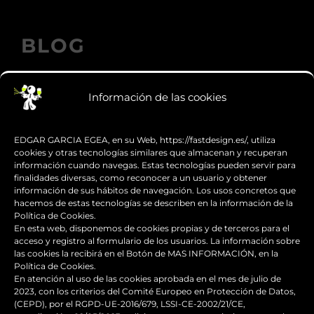
BLOG
Información de las cookies
Los accesorios de moto personalizados
que transforman el diseño
EDGAR GARCIA EGEA, en su Web, https://fastdesign.es/, utiliza
cookies y otras tecnologías similares que almacenan y recuperan
información cuando navegas. Estas tecnologías pueden servir para
Guía de supervivencia: qué hacer con tu
finalidades diversas, como reconocer a un usuario y obtener
moto tras una caída
información de sus hábitos de navegación. Los usos concretos que
hacemos de estas tecnologías se describen en la información de la
Política de Cookies.
¿Qué es y para qué sirve el carenado de
En esta web, disponemos de cookies propias y de terceros para el
una moto?
acceso y registro al formulario de los usuarios. La información sobre
las cookies la recibirá en el Botón de MAS INFORMACIÓN, en la
Política de Cookies.
Seguridad en moto para
En atención al uso de las cookies aprobada en el mes de julio de
2023, con los criterios del Comité Europeo en Protección de Datos,
desplazamientos seguros
(CEPD), por el RGPD-UE-2016/679, LSSI-CE-2002/21/CE,