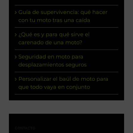
Guía de supervivencia: qué hacer
con tu moto tras una caída
¿Qué es y para qué sirve el
carenado de una moto?
Seguridad en moto para
desplazamientos seguros
Personalizar el baúl de moto para
que todo vaya en conjunto
CONTACTO