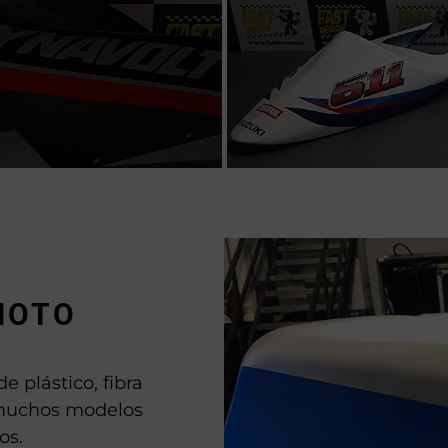
MOTO
e plástico, fibra
n muchos modelos
os.