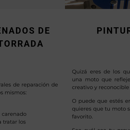
ENADOS DE
PINTU
ATORRADA
Quizá eres de los q
una moto que refleje
rales de reparación de
creativo y reconocibl
os mismos:
O puede que estés e
quieres que tu moto s
l carenado
favorito.
tratar los