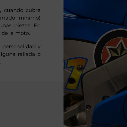
l, cuando cubre
lamado mínimo)
unas piezas. En
” de la moto.
 personalidad y
alguna rallada o
.